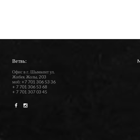
Ветвь:
Офис в г. Шымкент ул.
Жибек Жолы, 203
моб: +7 701 306 53 36
+ 7 701 306 53 68
+ 7 701 307 03 45