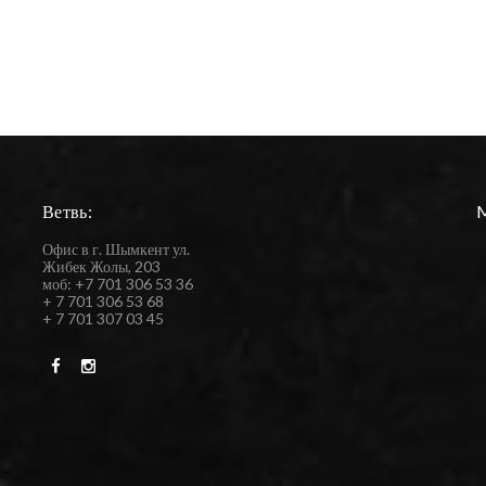
Ветвь:
Офис в г. Шымкент ул.
Жибек Жолы, 203
моб: +7 701 306 53 36
+ 7 701 306 53 68
+ 7 701 307 03 45