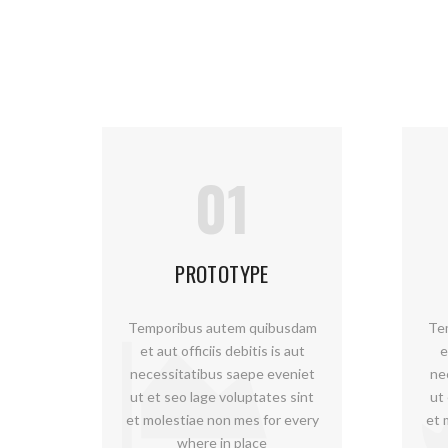
01
PROTOTYPE
Temporibus autem quibusdam
Te
et aut officiis debitis is aut
e
necessitatibus saepe eveniet
ne
ut et seo lage voluptates sint
ut
et molestiae non mes for every
et 
where in place