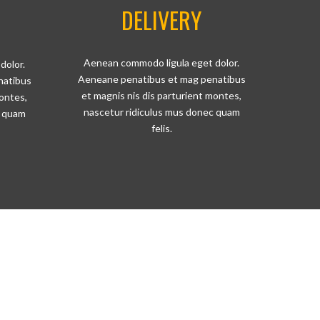
DELIVERY
Aenean commodo ligula eget dolor.
dolor.
Aeneane penatibus et mag penatibus
natibus
et magnis nis dis parturient montes,
montes,
nascetur ridiculus mus donec quam
c quam
felis.