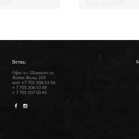
Ветвь:
Офис в г. Шымкент ул.
Жибек Жолы, 203
моб: +7 701 306 53 36
+ 7 701 306 53 68
+ 7 701 307 03 45