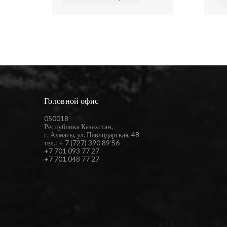
Головной офис
050018
Республика Казахстан,
г. Алматы, ул. Павлодарская, 48
тел.: + 7 (727) 390 89 56
+7 701 093 77 27
+7 701 048 77 27