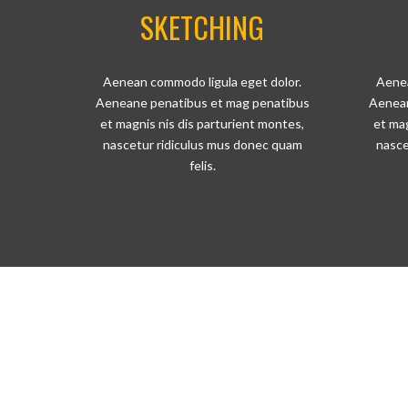
SKETCHING
Aenean commodo ligula eget dolor.
Aenea
Aeneane penatibus et mag penatibus
Aenean
et magnis nis dis parturient montes,
et mag
nascetur ridiculus mus donec quam
nasce
felis.