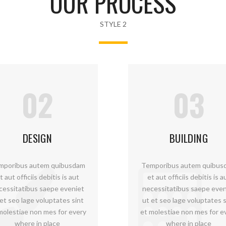
OUR PROCESS
STYLE 2
02
03
DESIGN
BUILDING
mporibus autem quibusdam
Temporibus autem quibus
t aut officiis debitis is aut
et aut officiis debitis is a
cessitatibus saepe eveniet
necessitatibus saepe even
 et seo lage voluptates sint
ut et seo lage voluptates s
molestiae non mes for every
et molestiae non mes for e
where in place
where in place