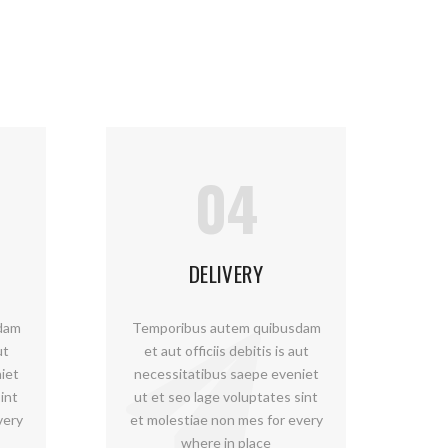
04
DELIVERY
dam
Temporibus autem quibusdam
ut
et aut officiis debitis is aut
iet
necessitatibus saepe eveniet
int
ut et seo lage voluptates sint
very
et molestiae non mes for every
where in place